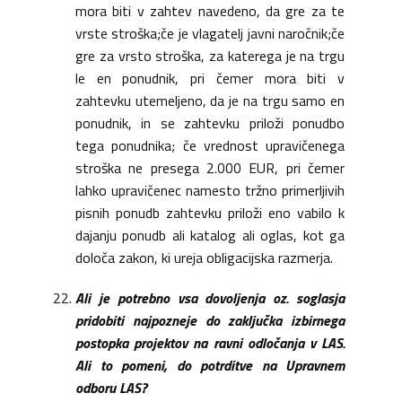
mora biti v zahtev navedeno, da gre za te
vrste stroška;če je vlagatelj javni naročnik;če
gre za vrsto stroška, za katerega je na trgu
le en ponudnik, pri čemer mora biti v
zahtevku utemeljeno, da je na trgu samo en
ponudnik, in se zahtevku priloži ponudbo
tega ponudnika; če vrednost upravičenega
stroška ne presega 2.000 EUR, pri čemer
lahko upravičenec namesto tržno primerljivih
pisnih ponudb zahtevku priloži eno vabilo k
dajanju ponudb ali katalog ali oglas, kot ga
določa zakon, ki ureja obligacijska razmerja.
Ali je potrebno vsa dovoljenja oz. soglasja
pridobiti najpozneje do zaključka izbirnega
postopka projektov na ravni odločanja v LAS.
Ali to pomeni, do potrditve na Upravnem
odboru LAS?