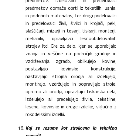
predmetov, izdelovalci in predelovalci
predmetov domače obrti iz tekstilih, usnja,
in podobnih materialov, ter drugi pridelovalci
in predelovalci živil, šivilci in krojači, peki,
slaščičarji, mizarji in tesarji, tiskarji, monterji,
mehaniki, upravljavci lesnoobdelovalnih
strojev itd. Gre za delo, kjer se uporabljajo
znanja in veščine na področjih gradnje in
vzdrževanja zgradb, oblikujejo kovine,
postavljajo kovinske konstrukcije,
nastavljajo strojna orodja ali izdelujejo,
montirajo, vzdržujejo in popravljajo stroje,
opremo ali orodja, opravljajo tiskarska dela,
izdelujejo ali predelujejo živila, tekstilne,
lesene, kovinske in druge izdelke, vključno z
rokodelskimi izdelki.
Kaj se razume kot strokovna in tehnična
pomoč?