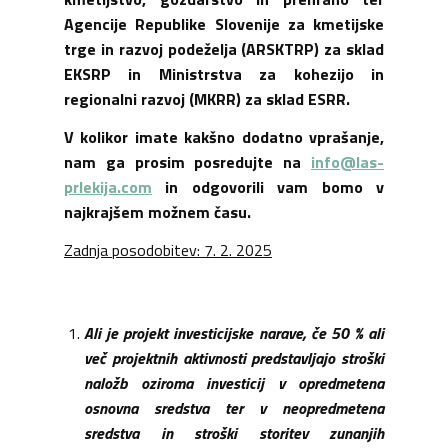
Agencije Republike Slovenije za kmetijske
trge in razvoj podeželja (ARSKTRP) za sklad
EKSRP in Ministrstva za kohezijo in
regionalni razvoj (MKRR) za sklad ESRR.
V kolikor imate kakšno dodatno vprašanje,
nam ga prosim posredujte na
info@las-
prlekija.com
in odgovorili vam bomo v
najkrajšem možnem času.
Zadnja posodobitev: 7. 2. 2025
Ali je projekt investicijske narave, če 50 % ali
več projektnih aktivnosti predstavljajo stroški
naložb oziroma investicij v opredmetena
osnovna sredstva ter v neopredmetena
sredstva in stroški storitev zunanjih