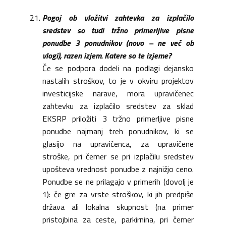
Pogoj ob vložitvi zahtevka za izplačilo
sredstev so tudi tržno primerljive pisne
ponudbe 3 ponudnikov (novo – ne več ob
vlogi), razen izjem. Katere so te izjeme?
Če se podpora dodeli na podlagi dejansko
nastalih stroškov, to je v okviru projektov
investicijske narave, mora upravičenec
zahtevku za izplačilo sredstev za sklad
EKSRP priložiti 3 tržno primerljive pisne
ponudbe najmanj treh ponudnikov, ki se
glasijo na upravičenca, za upravičene
stroške, pri čemer se pri izplačilu sredstev
upošteva vrednost ponudbe z najnižjo ceno.
Ponudbe se ne prilagajo v primerih (dovolj je
1): če gre za vrste stroškov, ki jih predpiše
država ali lokalna skupnost (na primer
pristojbina za ceste, parkirnina, pri čemer