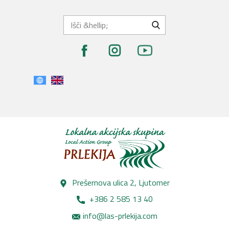
Prešernova ulica 2, Lj​utomer
+386 2 585 13 40
info@las-prlekija.com