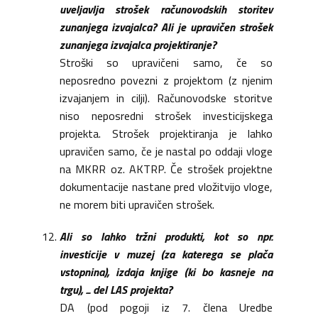
uveljavlja strošek računovodskih storitev
zunanjega izvajalca? Ali je upravičen strošek
zunanjega izvajalca projektiranje?
Stroški so upravičeni samo, če so
neposredno povezni z projektom (z njenim
izvajanjem in cilji). Računovodske storitve
niso neposredni strošek investicijskega
projekta. Strošek projektiranja je lahko
upravičen samo, če je nastal po oddaji vloge
na MKRR oz. AKTRP. Če strošek projektne
dokumentacije nastane pred vložitvijo vloge,
ne morem biti upravičen strošek.
Ali so lahko tržni produkti, kot so npr.
investicije v muzej (za katerega se plača
vstopnina), izdaja knjige (ki bo kasneje na
trgu), ... del LAS projekta?
DA (pod pogoji iz 7. člena Uredbe