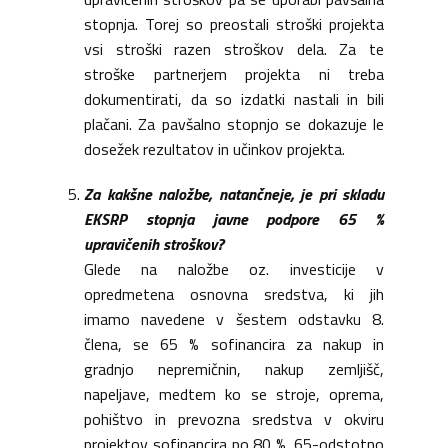
stopnja. Torej so preostali stroški projekta
vsi stroški razen stroškov dela. Za te
stroške partnerjem projekta ni treba
dokumentirati, da so izdatki nastali in bili
plačani. Za pavšalno stopnjo se dokazuje le
dosežek rezultatov in učinkov projekta.
Za kakšne naložbe, natančneje, je pri skladu
EKSRP stopnja javne podpore 65 %
upravičenih stroškov?
Glede na naložbe oz. investicije v
opredmetena osnovna sredstva, ki jih
imamo navedene v šestem odstavku 8.
člena, se 65 % sofinancira za nakup in
gradnjo nepremičnin, nakup zemljišč,
napeljave, medtem ko se stroje, oprema,
pohištvo in prevozna sredstva v okviru
projektov sofinancira po 80 %. 65-odstotno