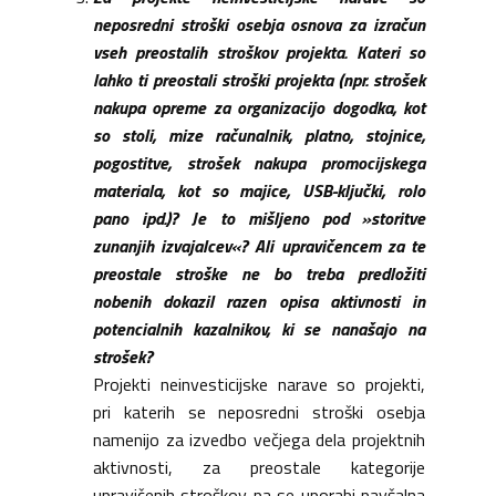
neposredni stroški osebja osnova za izračun
vseh preostalih stroškov projekta. Kateri so
lahko ti preostali stroški projekta (npr. strošek
nakupa opreme za organizacijo dogodka, kot
so stoli, mize računalnik, platno, stojnice,
pogostitve, strošek nakupa promocijskega
materiala, kot so majice, USB-ključki, rolo
pano ipd.)? Je to mišljeno pod »storitve
zunanjih izvajalcev«? Ali upravičencem za te
preostale stroške ne bo treba predložiti
nobenih dokazil razen opisa aktivnosti in
potencialnih kazalnikov, ki se nanašajo na
strošek?
Projekti neinvesticijske narave so projekti,
pri katerih se neposredni stroški osebja
namenijo za izvedbo večjega dela projektnih
aktivnosti, za preostale kategorije
upravičenih stroškov pa se uporabi pavšalna