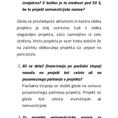
izvajalcev? V kolikor je ta vrednost pod 50 %,
bo to projekt neinvesticijske narave?
Gleda se prevladujoče aktivnosti in katera oblika
projekta je bolj ustrezna tudi z vidika
vlagateljev projekta, zato razmejitev ni zelo
striktna. Vrsto projekta je sicer treba določiti že
na začetku oblikovanja projekta oz. prijave na
javni poziv.
Ali se delež financiranja po pavšalni stopnji
nanaša na projekt kot celoto ali na
posameznega partnerja v projektu?
Pavšalna stopnja se dodeli glede na osnovo
posameznega partnerja projekta. Projekt se
gleda kot celota: investicijski ali
neinvesticijski.
Za projekte neinvesticijske narave so