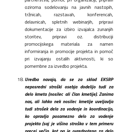
oziroma sodelovanju na javnih nastopih,
tržnicah, razstavah, konferencah,
delavnicah, spletnih webinarjih, pripravi
dokumentacije za izbiro izvajalca zunanjih
storitev, pripravi oz. distribuciji
promocijskega materiala za namen
informiranja in promocije projekta in pomoč
pri izvajanju ostalih aktivnosti, ki so
pomembne za izvedbo projekta.
Uredba navaja, da se za sklad EKSRP
neposredni stroški osebja dodelijo tudi za
delo kmeta (nosilec ali član kmetije). Zanima
nas, ali lahko nek nosilec kmetije uveljavlja
tudi strošek dela za vodenje in koordinacijo,
ko opravlja posamezno delo za vodenje
projekta (saj je višina stroška v tem primeru
precej večja, kot pa je ovrednotena za delo