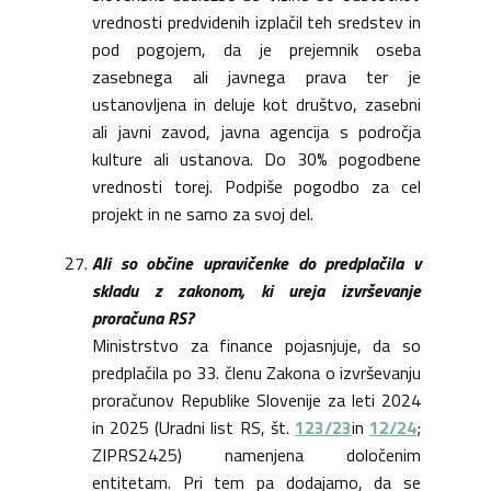
vrednosti predvidenih izplačil teh sredstev in
pod pogojem, da je prejemnik oseba
zasebnega ali javnega prava ter je
ustanovljena in deluje kot društvo, zasebni
ali javni zavod, javna agencija s področja
kulture ali ustanova. Do 30% pogodbene
vrednosti torej. Podpiše pogodbo za cel
projekt in ne samo za svoj del.
Ali so občine upravičenke do predplačila v
skladu z zakonom, ki ureja izvrševanje
proračuna RS?
Ministrstvo za finance pojasnjuje, da so
predplačila po 33. členu Zakona o izvrševanju
proračunov Republike Slovenije za leti 2024
in 2025 (Uradni list RS, št.
123/23
in
12/24
;
ZIPRS2425) namenjena določenim
entitetam. Pri tem pa dodajamo, da se