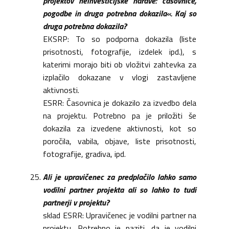
projektov neinvesticijske narave: časovnice,
pogodbe in druga potrebna dokazila«. Kaj so
druga potrebna dokazila?
EKSRP: To so podporna dokazila (liste
prisotnosti, fotografije, izdelek ipd.), s
katerimi morajo biti ob vložitvi zahtevka za
izplačilo dokazane v vlogi zastavljene
aktivnosti.
ESRR: Časovnica je dokazilo za izvedbo dela
na projektu. Potrebno pa je priložiti še
dokazila za izvedene aktivnosti, kot so
poročila, vabila, objave, liste prisotnosti,
fotografije, gradiva, ipd.
Ali je upravičenec za predplačilo lahko samo
vodilni partner projekta ali so lahko to tudi
partnerji v projektu?
sklad ESRR: Upravičenec je vodilni partner na
projektu. Potrebno je paziti, da je vodilni