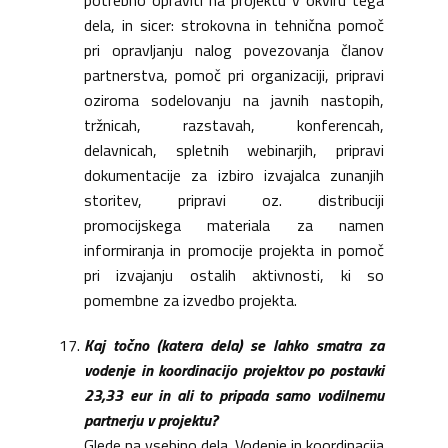
potrebno opraviti na projektu v okviru tega
dela, in sicer: strokovna in tehnična pomoč
pri opravljanju nalog povezovanja članov
partnerstva, pomoč pri organizaciji, pripravi
oziroma sodelovanju na javnih nastopih,
tržnicah, razstavah, konferencah,
delavnicah, spletnih webinarjih, pripravi
dokumentacije za izbiro izvajalca zunanjih
storitev, pripravi oz. distribuciji
promocijskega materiala za namen
informiranja in promocije projekta in pomoč
pri izvajanju ostalih aktivnosti, ki so
pomembne za izvedbo projekta.
Kaj točno (katera dela) se lahko smatra za
vodenje in koordinacijo projektov po postavki
23,33 eur in ali to pripada samo vodilnemu
partnerju v projektu?
Glede na vsebino dela. Vodenje in koordinacija