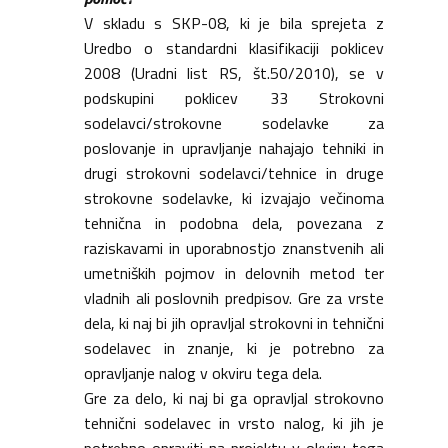
V skladu s SKP-08, ki je bila sprejeta z
Uredbo o standardni klasifikaciji poklicev
2008 (Uradni list RS, št.50/2010), se v
podskupini poklicev 33 Strokovni
sodelavci/strokovne sodelavke za
poslovanje in upravljanje nahajajo tehniki in
drugi strokovni sodelavci/tehnice in druge
strokovne sodelavke, ki izvajajo večinoma
tehnična in podobna dela, povezana z
raziskavami in uporabnostjo znanstvenih ali
umetniških pojmov in delovnih metod ter
vladnih ali poslovnih predpisov. Gre za vrste
dela, ki naj bi jih opravljal strokovni in tehnični
sodelavec in znanje, ki je potrebno za
opravljanje nalog v okviru tega dela.
Gre za delo, ki naj bi ga opravljal strokovno
tehnični sodelavec in vrsto nalog, ki jih je