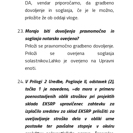
DA, vendar priporočamo, da gradbeno
dovoljenje in soglasja, če je le možno,
priložite že ob oddaji vloge.
Morajo biti dovoljenja pravnomočna in
soglasja notarsko overjena?
Priloži se pravnomočno gradbeno dovoljenje.
Priloži se overjena soglasja
solastnikov.Lahko je overjeno na Upravni
enoti.
V Prilogi 2 Uredbe, Poglavje II, odstavek (2),
točka 1 je navedeno, »da mora v primeru
poenostavljenih oblik stroškov pri projektih
sklada EKSRP upravičenec zahtevku za
izplačilo sredstev za sklad EKSRP priložiti: za
uveljavljanje stroška dela v obliki urne
postavke ter pavšalne stopnje v okviru