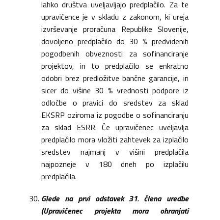
lahko društva uveljavljajo predplačilo. Za te
upravičence je v skladu z zakonom, ki ureja
izvrševanje proračuna Republike Slovenije,
dovoljeno predplačilo do 30 % predvidenih
pogodbenih obveznosti za sofinanciranje
projektov, in to predplačilo se enkratno
odobri brez predložitve bančne garancije, in
sicer do višine 30 % vrednosti podpore iz
odločbe o pravici do sredstev za sklad
EKSRP oziroma iz pogodbe o sofinanciranju
za sklad ESRR. Če upravičenec uveljavlja
predplačilo mora vložiti zahtevek za izplačilo
sredstev najmanj v višini predplačila
najpozneje v 180 dneh po izplačilu
predplačila.
Glede na prvi odstavek 31. člena uredbe
(Upravičenec projekta mora ohranjati