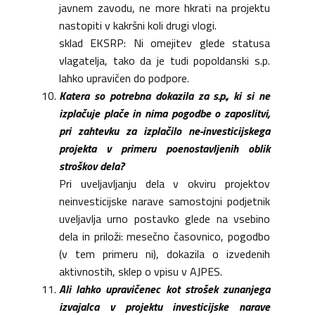
javnem zavodu, ne more hkrati na projektu
nastopiti v kakršni koli drugi vlogi.
sklad EKSRP: Ni omejitev glede statusa
vlagatelja, tako da je tudi popoldanski s.p.
lahko upravičen do podpore.
Katera so potrebna dokazila za s.p., ki si ne
izplačuje plače in nima pogodbe o zaposlitvi,
pri zahtevku za izplačilo ne-investicijskega
projekta v primeru poenostavljenih oblik
stroškov dela?
Pri uveljavljanju dela v okviru projektov
neinvesticijske narave samostojni podjetnik
uveljavlja urno postavko glede na vsebino
dela in priloži: mesečno časovnico, pogodbo
(v tem primeru ni), dokazila o izvedenih
aktivnostih, sklep o vpisu v AJPES.
Ali lahko upravičenec kot strošek zunanjega
izvajalca v projektu investicijske narave