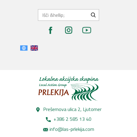
Prešernova ulica 2, Lj​utomer
+386 2 585 13 40
info@las-prlekija.com