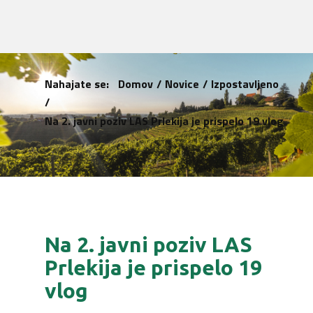
Nahajate se:
Domov
/
Novice
/
Izpostavljeno
/
Na 2. javni poziv LAS Prlekija je prispelo 19 vlog
Na 2. javni poziv LAS
Prlekija je prispelo 19
vlog