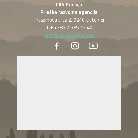
LAS Prlekija
Prleška razvojna agencija
Prešernova ulica 2, 9240 Ljutomer
Tel: +386 2 585 13 40
info@las-prlekija.com