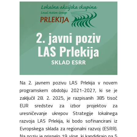
Na 2. javnem pozivu LAS Prlekija v novem
programskem obdobju 2021-2027, ki se je
zaključil 28. 2. 2025, je razpisanih 385 tisoč
EUR sredstev za izbor projektov za
uresničevanje ukrepov Strategije lokalnega
razvoja LAS Prlekija, ki bodo sofinancirani iz
Evropskega sklada za regionalni razvoj (ESRR).
Na poziv je prispelo 19 vlog, ki kandidirajo na 5