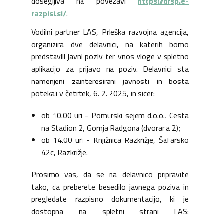
dosegljiva na povezavi
https://drsp.e-
razpisi.si/
.
Vodilni partner LAS, Prleška razvojna agencija,
organizira dve delavnici, na katerih bomo
predstavili javni poziv ter vnos vloge v spletno
aplikacijo za prijavo na poziv. Delavnici sta
namenjeni zainteresirani javnosti in bosta
potekali v četrtek, 6. 2. 2025, in sicer:
ob 10.00 uri - Pomurski sejem d.o.o., Cesta
na Stadion 2, Gornja Radgona (dvorana 2);
ob 14.00 uri - Knjižnica Razkrižje, Šafarsko
42c, Razkrižje.
Prosimo vas, da se na delavnico pripravite
tako, da preberete besedilo javnega poziva in
pregledate razpisno dokumentacijo, ki je
dostopna na spletni strani LAS: