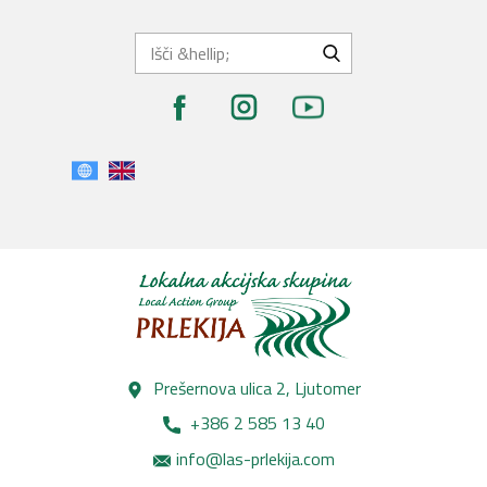
Prešernova ulica 2, Lj​utomer
+386 2 585 13 40
info@las-prlekija.com