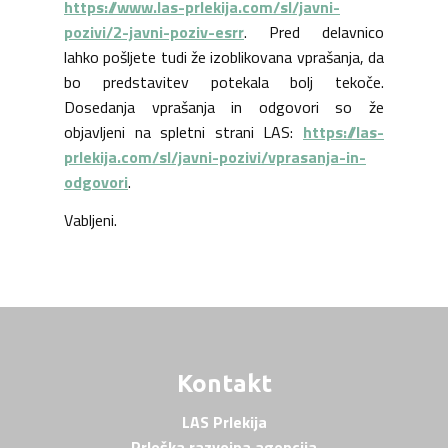
https://www.las-prlekija.com/sl/javni-
pozivi/2-javni-poziv-esrr
. Pred delavnico
lahko pošljete tudi že izoblikovana vprašanja, da
bo predstavitev potekala bolj tekoče.
Dosedanja vprašanja in odgovori so že
objavljeni na spletni strani LAS:
https://las-
prlekija.com/sl/javni-pozivi/vprasanja-in-
odgovori
.
Vabljeni.
Kontakt
LAS Prlekija
Prleška razvojna agencija