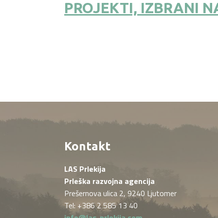
PROJEKTI, IZBRANI N
Kontakt
LAS Prlekija
Prleška razvojna agencija
Prešernova ulica 2, 9240 Ljutomer
Tel: +386 2 585 13 40
info@las-prlekija.com