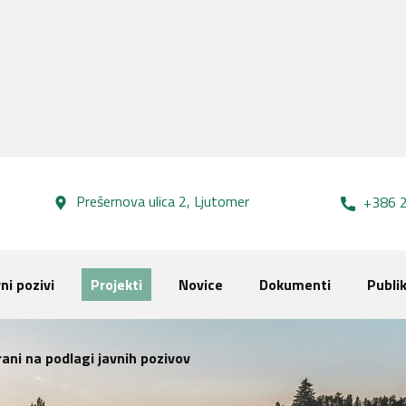
Prešernova ulica 2, Lj​utomer
+386 2
ni pozivi
Projekti
Novice
Dokumenti
Publik
brani na podlagi javnih pozivov