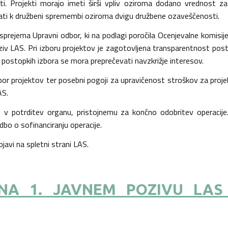
i. Projekti morajo imeti širši vpliv oziroma dodano vrednost za 
vati k družbeni spremembi oziroma dvigu družbene ozaveščenosti.
sprejema Upravni odbor, ki na podlagi poročila Ocenjevalne komisije
 poziv LAS. Pri izboru projektov je zagotovljena transparentnost p
 V postopkih izbora se mora preprečevati navzkrižje interesov.
zbor projektov ter posebni pogoji za upravičenost stroškov za proj
AS.
ži v potrditev organu, pristojnemu za končno odobritev operacije
o o sofinanciranju operacije.
javi na spletni strani LAS.
 NA 1. JAVNEM POZIVU LAS 