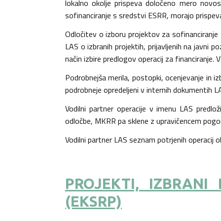
lokalno okolje prispeva določeno mero novost
sofinanciranje s sredstvi ESRR, morajo prispe
Odločitev o izboru projektov za sofinanciranje 
LAS o izbranih projektih, prijavljenih na javni
način izbire predlogov operacij za financiranje.
Podrobnejša merila, postopki, ocenjevanje in i
podrobneje opredeljeni v internih dokumentih L
Vodilni partner operacije v imenu LAS predlo
odločbe, MKRR pa sklene z upravičencem pogodb
Vodilni partner LAS seznam potrjenih operacij ob
PROJEKTI, IZBRANI
(EKSRP)