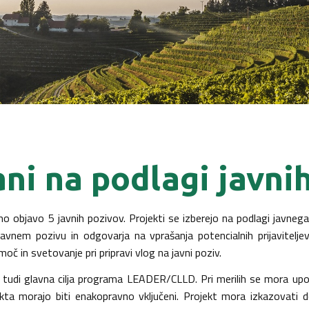
ani na podlagi javni
javo 5 javnih pozivov. Projekti se izberejo na podlagi javnega p
javnem pozivu in odgovarja na vprašanja potencialnih prijavitelje
oč in svetovanje pri pripravi vlog na javni poziv.
ti tudi glavna cilja programa LEADER/CLLD. Pri merilih se mora upo
rojekta morajo biti enakopravno vključeni. Projekt mora izkazovati