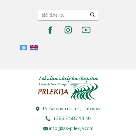
Prešernova ulica 2, Lj​utomer
+386 2 585 13 40
info@las-prlekija.com