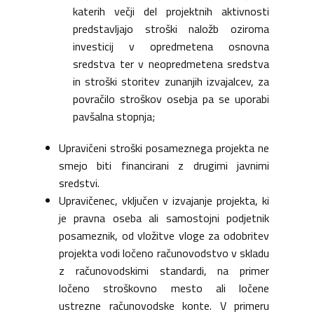
katerih večji del projektnih aktivnosti
predstavljajo stroški naložb oziroma
investicij v opredmetena osnovna
sredstva ter v neopredmetena sredstva
in stroški storitev zunanjih izvajalcev, za
povračilo stroškov osebja pa se uporabi
pavšalna stopnja;
Upravičeni stroški posameznega projekta ne
smejo biti financirani z drugimi javnimi
sredstvi.
Upravičenec, vključen v izvajanje projekta, ki
je pravna oseba ali samostojni podjetnik
posameznik, od vložitve vloge za odobritev
projekta vodi ločeno računovodstvo v skladu
z računovodskimi standardi, na primer
ločeno stroškovno mesto ali ločene
ustrezne računovodske konte. V primeru