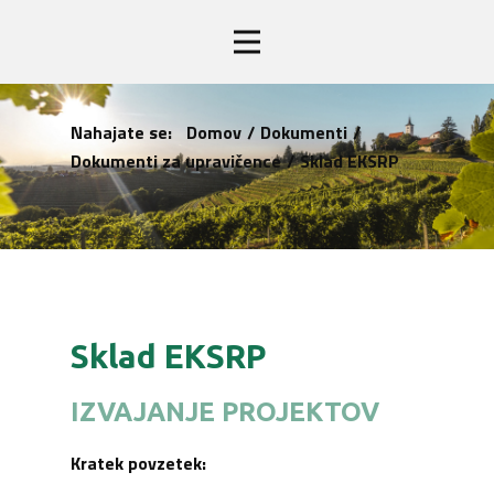
Nahajate se:
Domov
/
Dokumenti
/
Dokumenti za upravičence
/
Sklad EKSRP
Sklad EKSRP
IZVAJANJE PROJEKTOV
Kratek povzetek: