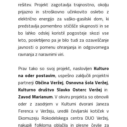
rešitev. Projekt zagotavlja trajnostno, okolju
prijazno in stroškovno učinkovito oskrbo z
električno energijo za vaško-gasilski dom, ki
predstavlja pomembno stičišče skupnosti in se
bo lahko odslej koristil pogosteje skozi vse
leto, poskrbljeno pa je bilo tudi za ozaveščanje
javnosti o pomenu ohranjanja in odgovornega
ravnanja z naravnimi viri.
Prav tako so svoj projekt, naslovljen
Kulturo
na oder postavim
, uspešno zaključili projektni
partnerji
Občina Veržej
,
Osnovna šola Veržej
,
Kulturno društvo Slavko Osterc Veržej
in
Zavod Marianum
. V okviru projekta so obnovili
oder z zaodrjem v Kulturni dvorani Janeza
Ferenca v Veržeju, uredili čevljarski kotiček v
Ekomuzeju Rokodelskega centra DUO Veržej,
nakupili folklorna oblačila in plesne čevlje za