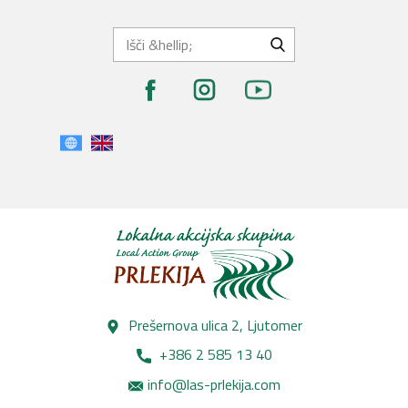
Prešernova ulica 2, Lj​utomer
+386 2 585 13 40
info@las-prlekija.com