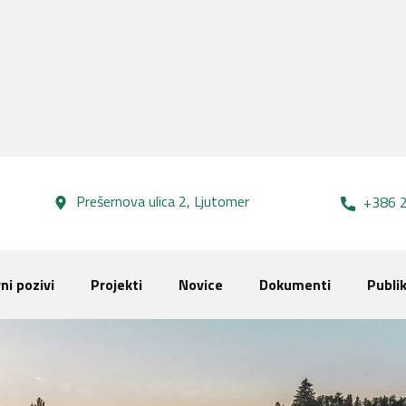
Prešernova ulica 2, Lj​utomer
+386 2
ni pozivi
Projekti
Novice
Dokumenti
Publik