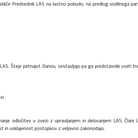
 skliče Predsednik LAS na lastno pobudo, na predlog vodilnega pa
 LAS. Šteje petnajst članov, sestavljajo pa ga predstavniki vseh treh
in
nje odločitev v zvezi z upravljanjem in delovanjem LAS. Člani
ost in usklajenost postopkov z veljavno zakonodajo.