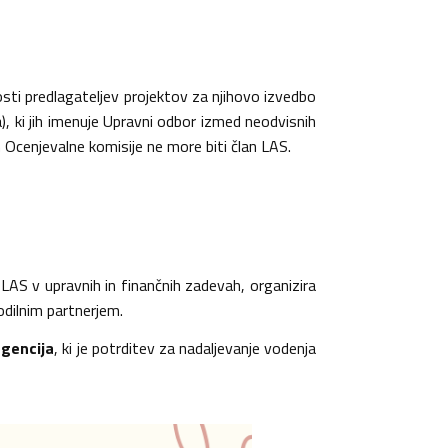
osti predlagateljev projektov za njihovo izvedbo
, ki jih imenuje Upravni odbor izmed neodvisnih
 Ocenjevalne komisije ne more biti član LAS.
LAS v upravnih in finančnih zadevah, organizira
odilnim partnerjem.
agencija
, ki je potrditev za nadaljevanje vodenja