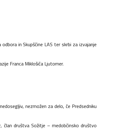
 odbora in Skupščine LAS ter skrbi za izvajanje
azije Franca Miklošiča Ljutomer.
 nedosegljiv, nezmožen za delo, če Predsedniku
r
, član društva Sožitje – medobčinsko društvo