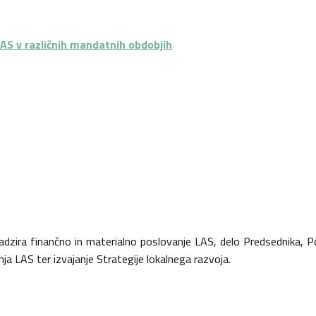
S v različnih mandatnih obdobjih
nadzira finančno in materialno poslovanje LAS, delo Predsednika,
a LAS ter izvajanje Strategije lokalnega razvoja.