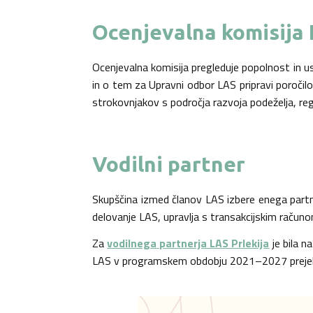
Ocenjevalna komisija
Ocenjevalna komisija pregleduje popolnost in us
in o tem za Upravni odbor LAS pripravi poročil
strokovnjakov s področja razvoja podeželja, reg
Vodilni partner
Skupščina izmed članov LAS izbere enega partne
delovanje LAS, upravlja s transakcijskim računo
Za
vodilnega partnerja LAS Prlekija
je bila n
LAS v programskem obdobju 2021–2027 prejela 