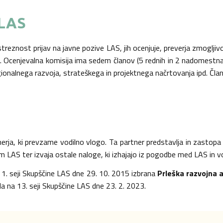
 LAS
treznost prijav na javne pozive LAS, jih ocenjuje, preverja zmogljiv
o. Ocenjevalna komisija ima sedem članov (5 rednih in 2 nadomestna)
ionalnega razvoja, strateškega in projektnega načrtovanja ipd. Član
rja, ki prevzame vodilno vlogo. Ta partner predstavlja in zastopa 
m LAS ter izvaja ostale naloge, ki izhajajo iz pogodbe med LAS in v
a 1. seji Skupščine LAS dne 29. 10. 2015 izbrana
Prleška razvojna 
na 13. seji Skupščine LAS dne 23. 2. 2023.